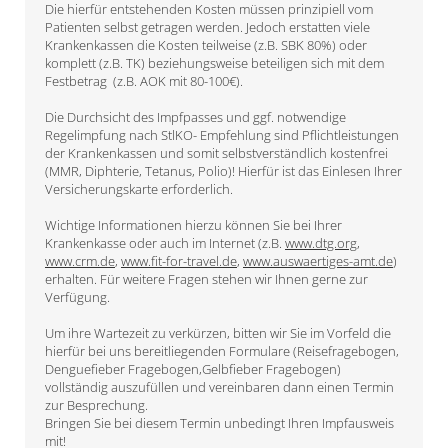
Die hierfür entstehenden Kosten müssen prinzipiell vom
Patienten selbst getragen werden. Jedoch erstatten viele
Krankenkassen die Kosten teilweise (z.B. SBK 80%) oder
komplett (z.B. TK) beziehungsweise beteiligen sich mit dem
Festbetrag (z.B. AOK mit 80-100€).
Die Durchsicht des Impfpasses und ggf. notwendige
Regelimpfung nach StlKO- Empfehlung sind Pflichtleistungen
der Krankenkassen und somit selbstverständlich kostenfrei
(MMR, Diphterie, Tetanus, Polio)! Hierfür ist das Einlesen Ihrer
Versicherungskarte erforderlich.
Wichtige Informationen hierzu können Sie bei Ihrer
Krankenkasse oder auch im Internet (z.B.
www.dtg.org
,
www.crm.de
,
www.fit-for-travel.de
,
www.auswaertiges-amt.de
)
erhalten. Für weitere Fragen stehen wir Ihnen gerne zur
Verfügung.
Um ihre Wartezeit zu verkürzen, bitten wir Sie im Vorfeld die
hierfür bei uns bereitliegenden Formulare (Reisefragebogen,
Denguefieber Fragebogen,Gelbfieber Fragebogen)
vollständig auszufüllen und vereinbaren dann einen Termin
zur Besprechung.
Bringen Sie bei diesem Termin unbedingt Ihren Impfausweis
mit!