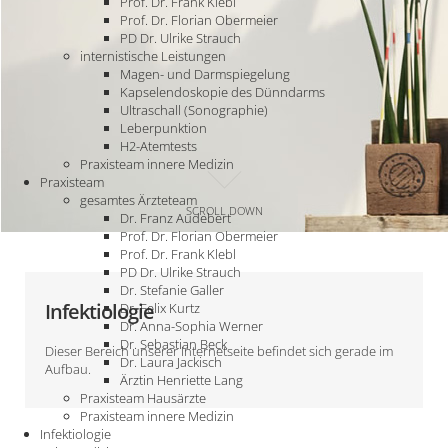
Prof. Dr. Frank Klebl
Prof. Dr. Florian Obermeier
PD Dr. Ulrike Strauch
internistische Leistungen
Magen- und Darmspiegelung
Kapselendoskopie des Dünndarms
Ultraschall (Sonographie)
Leberpunktion
H2-Atemtests
Praxisteam innere Medizin
Praxisteam
gesamtes Ärzteteam
SCROLL DOWN
Dr. Franz Audebert
Prof. Dr. Florian Obermeier
Prof. Dr. Frank Klebl
PD Dr. Ulrike Strauch
Dr. Stefanie Galler
Infektiologie
Dr. Felix Kurtz
Dr. Anna-Sophia Werner
Dr. Sebastian Beck
Dieser Bereich unserer Internetseite befindet sich gerade im
Dr. Laura Jackisch
Aufbau.
Ärztin Henriette Lang
Praxisteam Hausärzte
Praxisteam innere Medizin
Infektiologie