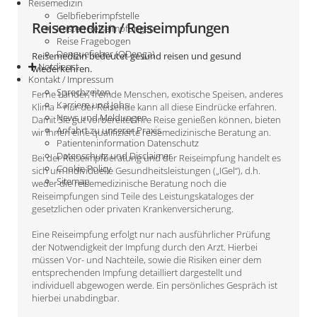
Reisemedizin
Gelbfieberimpfstelle
Reisemedizin / Reiseimpfungen
Kosten Reiseimpfungen
Reise Fragebogen
Denguefieber (QDenga)
Reisemedizin bedeutet gesund reisen und gesund
Notdienst
wiederkehren.
Kontakt / Impressum
Sprechzeiten
Ferne Länder, fremde Menschen, exotische Speisen, anderes
Karriere und Jobs
Klima – nur der Reisende kann all diese Eindrücke erfahren.
News und Meldungen
Damit Sie gut vorbereitet Ihre Reise genießen können, bieten
Anfahrt zu unserer Praxis
wir Ihnen eine qualifizierte reisemedizinische Beratung an.
Patienteninformation Datenschutz
Datenschutz und Disclaimer
Bei der Reiseimpfberatung und der Reiseimpfung handelt es
Cookie Policy
sich um Individuelle Gesundheitsleistungen („IGel“), d.h.
Sitemap
weder die reisemedizinische Beratung noch die
Reiseimpfungen sind Teile des Leistungskataloges der
gesetzlichen oder privaten Krankenversicherung.
Eine Reiseimpfung erfolgt nur nach ausführlicher Prüfung
der Notwendigkeit der Impfung durch den Arzt. Hierbei
müssen Vor- und Nachteile, sowie die Risiken einer dem
entsprechenden Impfung detailliert dargestellt und
individuell abgewogen werde. Ein persönliches Gespräch ist
hierbei unabdingbar.