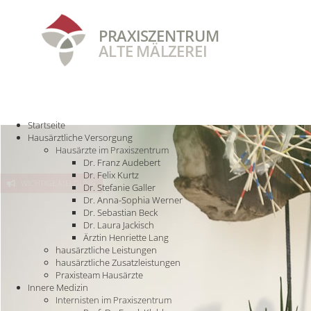
PRAXISZENTRUM
ALTE MÄLZEREI
STARTSEITE
HAUSÄRZTLICHE VERSORGUNG
INNERE MEDIZIN
PRAXISTEAM
Startseite
Hausärztliche Versorgung
Hausärzte im Praxiszentrum
Dr. Franz Audebert
Dr. Felix Kurtz
WICHTIGE MELDUNG
Dr. Stefanie Galler
Dr. Anna-Sophia Werner
Dr. Sebastian Beck
Dr. Laura Jackisch
Ärztin Henriette Lang
hausärztliche Leistungen
hausärztliche Zusatzleistungen
Praxisteam Hausärzte
Innere Medizin
Internisten im Praxiszentrum