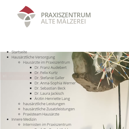
PRAXISZENTRUM
ALTE MÄLZEREI
STARTSEITE
HAUSÄRZTLICHE VERSORGUNG
INNERE MEDIZIN
PRAXISTEAM
Startseite
Hausärztliche Versorgung
Hausärzte im Praxiszentrum
Dr. Franz Audebert
Dr. Felix Kurtz
WICHTIGE MELDUNG
Dr. Stefanie Galler
Dr. Anna-Sophia Werner
Dr. Sebastian Beck
Dr. Laura Jackisch
Ärztin Henriette Lang
hausärztliche Leistungen
hausärztliche Zusatzleistungen
Praxisteam Hausärzte
Innere Medizin
Internisten im Praxiszentrum