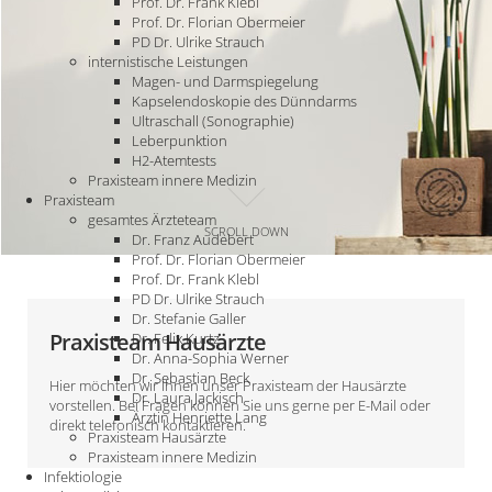
Prof. Dr. Frank Klebl
Prof. Dr. Florian Obermeier
PD Dr. Ulrike Strauch
internistische Leistungen
Magen- und Darmspiegelung
Kapselendoskopie des Dünndarms
Ultraschall (Sonographie)
Leberpunktion
H2-Atemtests
Praxisteam innere Medizin
Praxisteam
gesamtes Ärzteteam
SCROLL DOWN
Dr. Franz Audebert
Prof. Dr. Florian Obermeier
Prof. Dr. Frank Klebl
PD Dr. Ulrike Strauch
Dr. Stefanie Galler
Praxisteam Hausärzte
Dr. Felix Kurtz
Dr. Anna-Sophia Werner
Dr. Sebastian Beck
Hier möchten wir Ihnen unser Praxisteam der Hausärzte
Dr. Laura Jackisch
vorstellen. Bei Fragen können Sie uns gerne per E-Mail oder
Ärztin Henriette Lang
direkt telefonisch kontaktieren.
Praxisteam Hausärzte
Praxisteam innere Medizin
Infektiologie