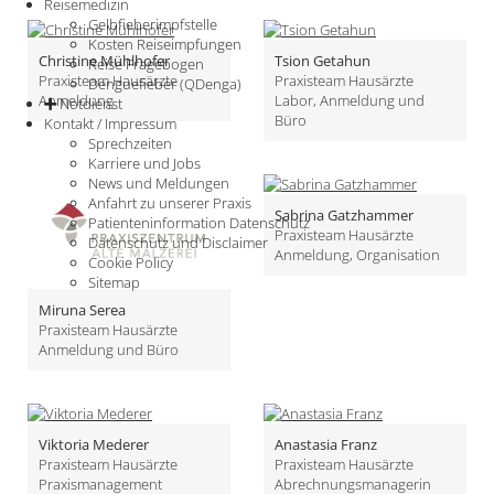
Reisemedizin
Gelbfieberimpfstelle
Kosten Reiseimpfungen
Christine Mühlhofer
Tsion Getahun
Reise Fragebogen
Praxisteam Hausärzte
Praxisteam Hausärzte
Denguefieber (QDenga)
Anmeldung
Labor, Anmeldung und
Notdienst
Büro
Kontakt / Impressum
Sprechzeiten
Karriere und Jobs
News und Meldungen
Anfahrt zu unserer Praxis
Sabrina Gatzhammer
Patienteninformation Datenschutz
Praxisteam Hausärzte
Datenschutz und Disclaimer
Anmeldung, Organisation
Cookie Policy
Sitemap
Miruna Serea
Praxisteam Hausärzte
Anmeldung und Büro
Viktoria Mederer
Anastasia Franz
Praxisteam Hausärzte
Praxisteam Hausärzte
Praxismanagement
Abrechnungsmanagerin