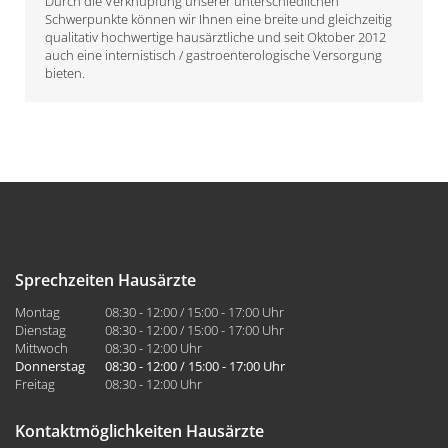
Durch die Verknüpfung unserer unterschiedlichen
Schwerpunkte können wir Ihnen eine breite und gleichzeitig
qualitativ hochwertige hausärztliche und seit Oktober 2012
auch eine internistisch / gastroenterologische Versorgung
bieten.
Sprechzeiten Hausärzte
Montag
08:30 - 12:00 / 15:00 - 17:00 Uhr
Dienstag
08:30 - 12:00 / 15:00 - 17:00 Uhr
Mittwoch
08:30 - 12:00 Uhr
Donnerstag
08:30 - 12:00 / 15:00 - 17:00 Uhr
Freitag
08:30 - 12:00 Uhr
Kontaktmöglichkeiten Hausärzte