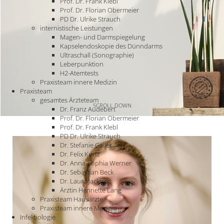
Prof. Dr. Frank Klebl
Prof. Dr. Florian Obermeier
PD Dr. Ulrike Strauch
internistische Leistungen
Magen- und Darmspiegelung
Kapselendoskopie des Dünndarms
Ultraschall (Sonographie)
Leberpunktion
H2-Atemtests
Praxisteam innere Medizin
Praxisteam
gesamtes Ärzteteam
SCROLL DOWN
Dr. Franz Audebert
Prof. Dr. Florian Obermeier
Prof. Dr. Frank Klebl
PD Dr. Ulrike Strauch
Dr. Stefanie Galler
Dr. Felix Kurtz
Dr. Anna-Sophia Werner
Dr. Sebastian Beck
Dr. Laura Jackisch
Ärztin Henriette Lang
Praxisteam Hausärzte
Praxisteam innere Medizin
Infektiologie