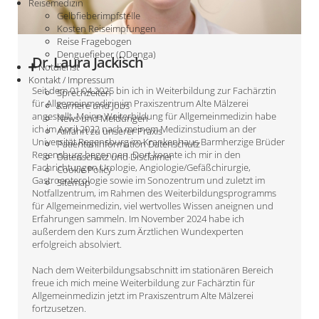
Reisemedizin
Gelbfieberimpfstelle
Kosten Reiseimpfungen
Reise Fragebogen
Denguefieber (QDenga)
Dr. Laura Jackisch
Notdienst
Kontakt / Impressum
Seit dem 01.04.2025 bin ich in Weiterbildung zur Fachärztin
Sprechzeiten
für Allgemeinmedizin im Praxiszentrum Alte Mälzerei
Karriere und Jobs
angestellt. Meine Weiterbildung für Allgemeinmedizin habe
News und Meldungen
ich im April 2022 nach meinem Medizinstudium an der
Anfahrt zu unserer Praxis
Universität Regensburg im Krankenhaus Barmherzige Brüder
Patienteninformation Datenschutz
Regensburg begonnen. Dort konnte ich mir in den
Datenschutz und Disclaimer
Fachrichtungen Urologie, Angiologie/Gefäßchirurgie,
Cookie Policy
Gastroenterologie sowie im Sonozentrum und zuletzt im
Sitemap
Notfallzentrum, im Rahmen des Weiterbildungsprogramms
für Allgemeinmedizin, viel wertvolles Wissen aneignen und
Erfahrungen sammeln. Im November 2024 habe ich
außerdem den Kurs zum Ärztlichen Wundexperten
erfolgreich absolviert.
Nach dem Weiterbildungsabschnitt im stationären Bereich
freue ich mich meine Weiterbildung zur Fachärztin für
Allgemeinmedizin jetzt im Praxiszentrum Alte Mälzerei
fortzusetzen.