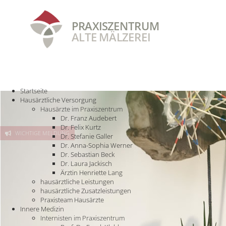
PRAXISZENTRUM
ALTE MÄLZEREI
STARTSEITE
HAUSÄRZTLICHE VERSORGUNG
INNERE MEDIZIN
PRAXISTEAM
Startseite
Hausärztliche Versorgung
Hausärzte im Praxiszentrum
Dr. Franz Audebert
Dr. Felix Kurtz
WICHTIGE MELDUNG
Dr. Stefanie Galler
Dr. Anna-Sophia Werner
Dr. Sebastian Beck
Dr. Laura Jackisch
Ärztin Henriette Lang
hausärztliche Leistungen
hausärztliche Zusatzleistungen
Praxisteam Hausärzte
Innere Medizin
Internisten im Praxiszentrum