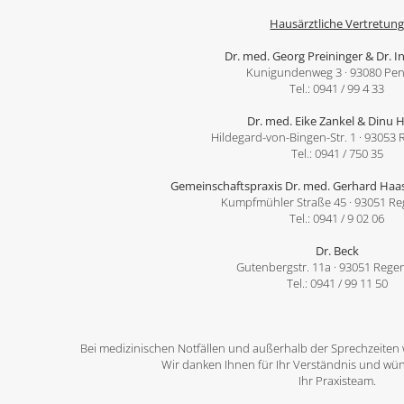
Hausärztliche Vertretun
Dr. med. Georg Preininger & Dr. I
Kunigundenweg 3 · 93080 Pen
Tel.: 0941 / 99 4 33
Dr. med. Eike Zankel & Dinu 
Hildegard-von-Bingen-Str. 1 · 93053
Tel.: 0941 / 750 35
Gemeinschaftspraxis Dr. med. Gerhard Haas
Kumpfmühler Straße 45 · 93051 R
Tel.: 0941 / 9 02 06
Dr. Beck
Gutenbergstr. 11a · 93051 Reg
Tel.: 0941 / 99 11 50
Bei medizinischen Notfällen und außerhalb der Sprechzeiten 
Wir danken Ihnen für Ihr Verständnis und wün
Ihr Praxisteam.