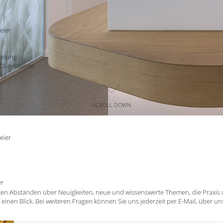
eier
elung
s Dünndarms
ie)
SCROLL DOWN
eier
er
gen Abständen über Neuigkeiten, neue und wissenswerte Themen, die Praxis
 einen Blick. Bei weiteren Fragen können Sie uns jederzeit per E-Mail, über u