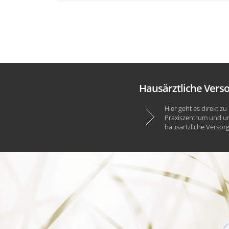
Hausärztliche Vers
Hier geht es direkt z
Praxiszentrum und un
hausärtzliche Versor