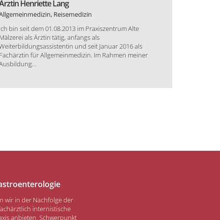
Ärztin Henriette Lang
Prof. Dr.
Allgemeinmedizin, Reisemedizin
Internist 
Ich bin seit dem 01.08.2013 im Praxiszentrum Alte
Seit Anfan
Mälzerei als Ärztin tätig, anfangs als
Internist i
Weiterbildungsassistentin und seit Januar 2016 als
Einglieder
Fachärztin für Allgemeinmedizin. Im Rahmen meiner
in das Pra
Ausbildung...
astroenterologie
 wir in der Nachfolge der
achärztlich internistische
axis anbieten. Schwerpunkt