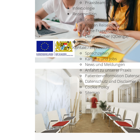
Praxisteam innere Medizin
Infektiologie
Reisemedizin
Gelbfieberimpfstelle
Kosten Reiseimpfungen
Reise Fragebogen
Denguefieber (QDenga)
Notdienst
Kontakt / Impressum
Sprechzeiten
Karriere und Jobs
News und Meldungen
Anfahrt zu unserer Praxis
Patienteninformation Datensc
Datenschutz und Disclaimer
Cookie Policy
Sitemap