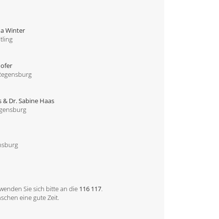
g
na Winter
tling
Hofer
 Regensburg
 & Dr. Sabine Haas
egensburg
ensburg
wenden Sie sich bitte an die
116 117
.
schen eine gute Zeit.