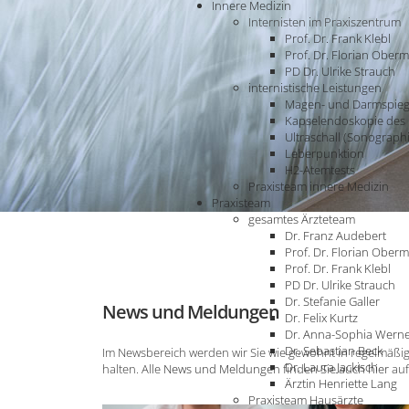
Innere Medizin
Internisten im Praxiszentrum
Prof. Dr. Frank Klebl
Prof. Dr. Florian Oberm
PD Dr. Ulrike Strauch
internistische Leistungen
Magen- und Darmspieg
Kapselendoskopie de
Ultraschall (Sonograph
Leberpunktion
H2-Atemtests
Praxisteam innere Medizin
Praxisteam
gesamtes Ärzteteam
Dr. Franz Audebert
Prof. Dr. Florian Oberm
Prof. Dr. Frank Klebl
PD Dr. Ulrike Strauch
Dr. Stefanie Galler
News
und Meldungen
Dr. Felix Kurtz
Dr. Anna-Sophia Wern
Dr. Sebastian Beck
Im Newsbereich werden wir Sie wie gewohnt in regelmäßi
Dr. Laura Jackisch
halten. Alle
News und Meldungen
finden Sie auch
hier
auf
Ärztin Henriette Lang
Praxisteam Hausärzte