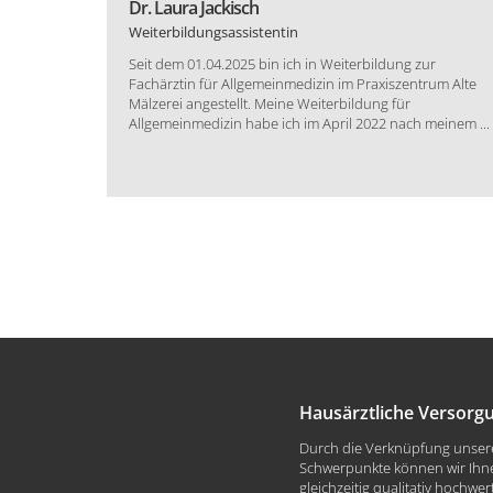
Dr. Laura Jackisch
Weiterbildungsassistentin
lte
Seit dem 01.04.2025 bin ich in Weiterbildung zur
ätig. Bis
Fachärztin für Allgemeinmedizin im Praxiszentrum Alte
eiterin der
Mälzerei angestellt. Meine Weiterbildung für
Allgemeinmedizin habe ich im April 2022 nach meinem ...
Hausärztliche Versorg
Durch die Verknüpfung unsere
Schwerpunkte können wir Ihne
gleichzeitig qualitativ hochwer