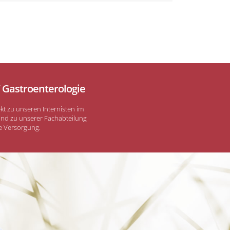
/ Gastroenterologie
ekt zu unseren Internisten im
nd zu unserer Fachabteilung
he Versorgung.