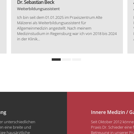
Dr. Sebastian Beck
Weiterbildungsassistent
Ich bin seit dem 01.01.2025 im Praxiszentrum Alte
Mälzerei als Weiterbildungsassistent für
Allgemeinmedizin angestellt. Nach meinem
Medizinstudium in Regensburg war ich von 2018 bis 2024
in der Klinik...
ung
Innere Medizin / G
r unterschiedlichen
Seit Oktober 2012 können
n eine breite und
Praxis Dr. Schieder eine f
tige hausärztliche
Betreuung in unserer Pr