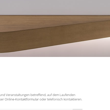
 und Veranstaltungen betreffend, auf dem Laufenden
nser
Online-Kontaktformular
oder telefonisch kontaktieren.