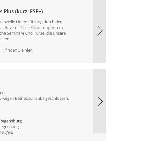
 Plus (kurz: ESF+)
inanzielle Unterstützung durch den
aat Bayern. Diese Förderung kommt
che Seminare und Kurse, die unsere
eiten.
F+)
finden Sie
hier
.
nen,
6
wegen Betriebsurlaubs geschlossen.
 Regensburg
 Regensburg
anrufen)