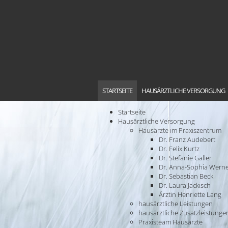
STARTSEITE
HAUSÄRZTLICHE VERSORGUNG
Startseite
Hausärztliche Versorgung
Hausärzte im Praxiszentrum
WICHTIGE MELDUNG
Dr. Franz Audebert
Dr. Felix Kurtz
Dr. Stefanie Galler
Dr. Anna-Sophia Wern
Dr. Sebastian Beck
Dr. Laura Jackisch
Ärztin Henriette Lang
hausärztliche Leistungen
hausärztliche Zusatzleistunge
Praxisteam Hausärzte