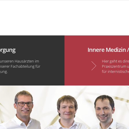
orgung
Innere Medizin 
u unseren Hausärzten im
Hier geht es dir
serer Fachabteilung für
Praxiszentrum u
gung.
für internistisc