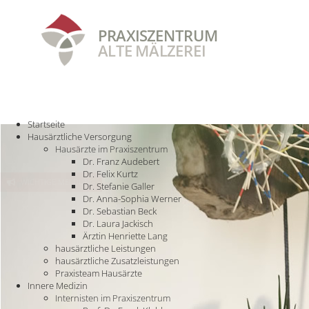
PRAXISZENTRUM
ALTE MÄLZEREI
STARTSEITE
HAUSÄRZTLICHE VERSORGUNG
INNERE MEDIZIN
PRAXISTEAM
Startseite
Hausärztliche Versorgung
Hausärzte im Praxiszentrum
Dr. Franz Audebert
Dr. Felix Kurtz
WICHTIGE MELDUNG
Dr. Stefanie Galler
Dr. Anna-Sophia Werner
Dr. Sebastian Beck
Dr. Laura Jackisch
Ärztin Henriette Lang
hausärztliche Leistungen
hausärztliche Zusatzleistungen
Praxisteam Hausärzte
Innere Medizin
Internisten im Praxiszentrum