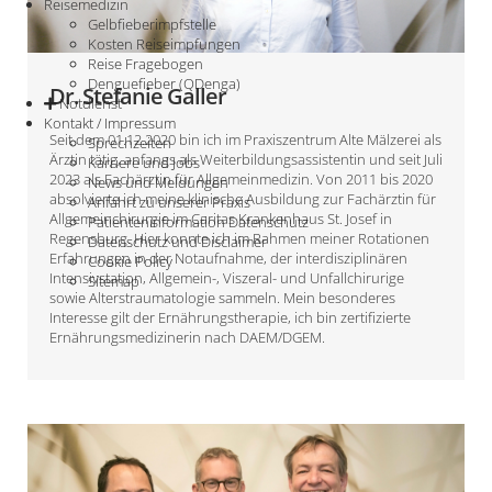
Reisemedizin
Gelbfieberimpfstelle
Kosten Reiseimpfungen
Reise Fragebogen
Denguefieber (QDenga)
Dr. Stefanie Galler
Notdienst
Kontakt / Impressum
Seit dem 01.12.2020 bin ich im Praxiszentrum Alte Mälzerei als
Sprechzeiten
Ärztin tätig, anfangs als Weiterbildungsassistentin und seit Juli
Karriere und Jobs
2023 als Fachärztin für Allgemeinmedizin. Von 2011 bis 2020
News und Meldungen
absolvierte ich meine klinische Ausbildung zur Fachärztin für
Anfahrt zu unserer Praxis
Allgemeinchirurgie im Caritas Krankenhaus St. Josef in
Patienteninformation Datenschutz
Regensburg. Hier konnte ich im Rahmen meiner Rotationen
Datenschutz und Disclaimer
Erfahrungen in der Notaufnahme, der interdisziplinären
Cookie Policy
Intensivstation, Allgemein-, Viszeral- und Unfallchirurige
Sitemap
sowie Alterstraumatologie sammeln. Mein besonderes
Interesse gilt der Ernährungstherapie, ich bin zertifizierte
Ernährungsmedizinerin nach DAEM/DGEM.