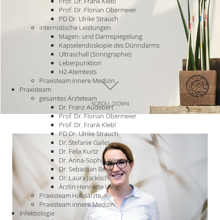
Prof. Dr. Frank Klebl
Prof. Dr. Florian Obermeier
PD Dr. Ulrike Strauch
internistische Leistungen
Magen- und Darmspiegelung
Kapselendoskopie des Dünndarms
Ultraschall (Sonographie)
Leberpunktion
H2-Atemtests
Praxisteam innere Medizin
Praxisteam
gesamtes Ärzteteam
SCROLL DOWN
Dr. Franz Audebert
Prof. Dr. Florian Obermeier
Prof. Dr. Frank Klebl
PD Dr. Ulrike Strauch
Dr. Stefanie Galler
Dr. Felix Kurtz
Dr. Anna-Sophia Werner
Dr. Sebastian Beck
Dr. Laura Jackisch
Ärztin Henriette Lang
Praxisteam Hausärzte
Praxisteam innere Medizin
Infektiologie